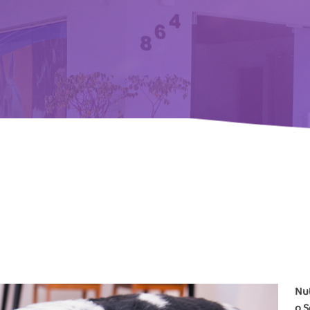
Nut
o S