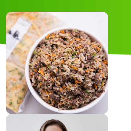
Parceiros
Blog
Contato
Trabalhe conosco
Faq