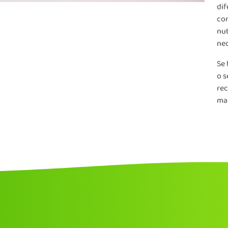
dif
com
nut
nec
Se 
o s
re
mai