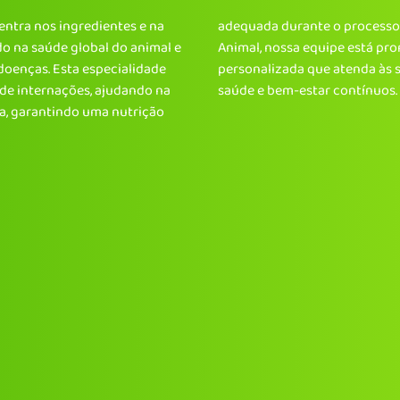
entra nos ingredientes e na
 Instituto de Reabilitação
do na saúde global do animal e
 seu pet e oferecer uma dieta
doenças. Esta especialidade
s específicas, promovendo
e internações, ajudando na
saúde e bem-estar contínuos.
a, garantindo uma nutrição