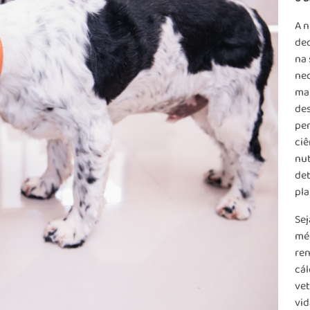
A n
ded
na 
nec
man
des
pe
ciê
nut
det
pla
Sej
méd
ren
cál
vet
vid