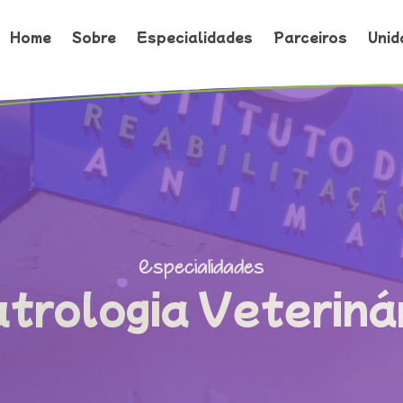
Home
Home
Sobre
Sobre
Especialidades
Especialidades
Parceiros
Parceiros
Unid
Unid
Especialidades
trologia Veteriná