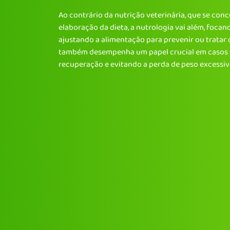
Ao contrário da nutrição veterinária, que se conc
adequada durante o processo de tratamento. No
elaboração da dieta, a nutrologia vai além, focan
Animal, nossa equipe está pronta para avaliar o
ajustando a alimentação para prevenir ou tratar 
personalizada que atenda às suas necessidade
também desempenha um papel crucial em casos d
recuperação e evitando a perda de peso excessiv
Home
Sobre
Especialidades
Unidades