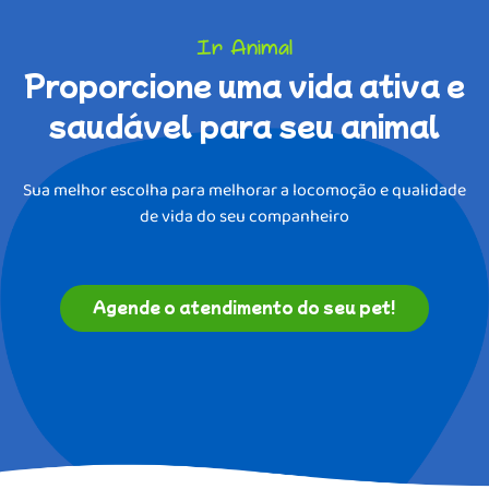
Parceiros
Ir Animal
Proporcione uma vida ativa e
Blog
saudável para seu animal
Contato
Trabalhe conosco
Sua melhor escolha para melhorar a locomoção e qualidade
Faq
de vida do seu companheiro
Agende o atendimento do seu pet!