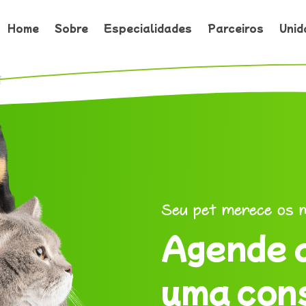
Home
Home
Sobre
Sobre
Especialidades
Especialidades
Parceiros
Parceiros
Unid
Unid
Seu pet merece os m
Agende 
uma con