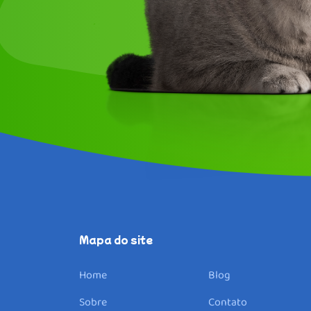
Home
Sobre
Especialidades
Unidades
Parceiros
Blog
Contato
Trabalhe conosco
Faq
Mapa do site
Home
Blog
Sobre
Contato