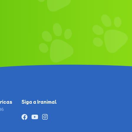
ricas
Siga a Iranimal
86